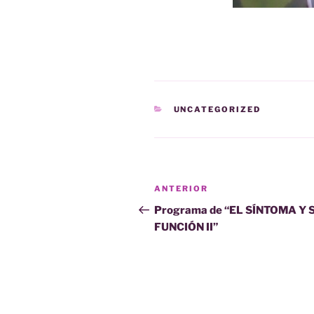
CATEGORÍAS
UNCATEGORIZED
Navegación
Entrada
ANTERIOR
de
anterior:
Programa de “EL SÍNTOMA Y 
FUNCIÓN II”
entradas