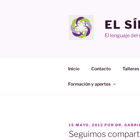
Ir
al
contenido
EL S
El lenguaje del
Inicio
Contacto
Talleres
Formación y aportes
PUBLICADO
15 MAYO, 2012
POR
DR. GABR
EN
Seguimos comparti