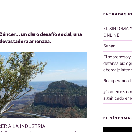
ENTRADAS R
EL SINTOMA 
Cáncer… un claro desafío social, una
ONLINE
 devastadora amenaza.
Sanar…
El sobrepeso y
defensa biológi
abordaje integra
Recuperando la
¿Comemos como
significado emo
EL SÍNTOMA:
ER A LA INDUSTRIA
Reproductor