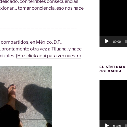
icado, con terribles consecuencias
de
exionar… tomar conciencia, eso nos hace
vídeo
———————————————————–
s compartidos, en México, D.F.,
00:00
 prontamente otra vez a Tijuana, y hace
nizales.
(Haz click aqui para ver nuestro
EL SÍNTOMA 
COLOMBIA
Reproductor
de
vídeo
00:00