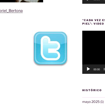
briel_Bertona
“CADA VEZ 
PIEL”: VIDE
Reproductor
de
vídeo
00:00
HISTÓRICO
mayo 2025
(1)