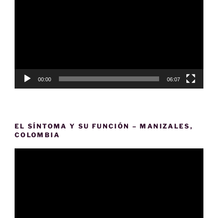
vídeo
00:00
06:07
EL SÍNTOMA Y SU FUNCIÓN – MANIZALES,
COLOMBIA
Reproductor
de
vídeo