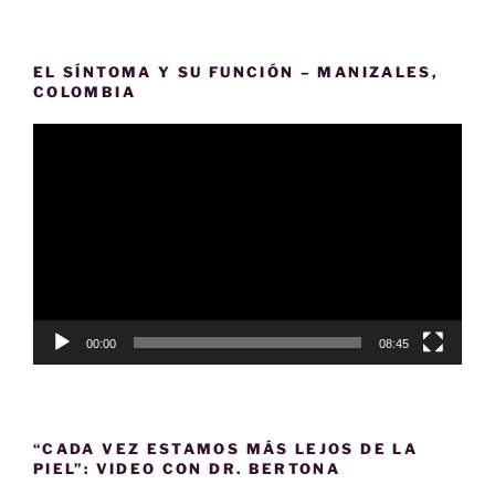
EL SÍNTOMA Y SU FUNCIÓN – MANIZALES,
COLOMBIA
Reproductor
de
vídeo
00:00
08:45
“CADA VEZ ESTAMOS MÁS LEJOS DE LA
PIEL”: VIDEO CON DR. BERTONA