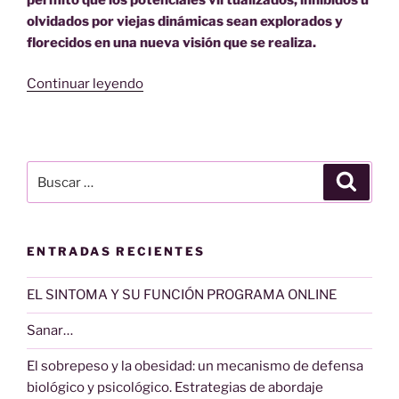
olvidados por viejas dinámicas sean explorados y
florecidos en una nueva visión que se realiza.
“De
Continuar leyendo
la
oportunidad
de
sanar
Buscar
Buscar
a
por:
la
sanación”
ENTRADAS RECIENTES
EL SINTOMA Y SU FUNCIÓN PROGRAMA ONLINE
Sanar…
El sobrepeso y la obesidad: un mecanismo de defensa
biológico y psicológico. Estrategias de abordaje