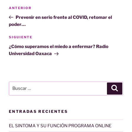
Navegación
Entrada
ANTERIOR
de
anterior:
Prevenir en serio frente al COVID, retomar el
entradas
poder…
Siguiente
SIGUIENTE
entrada
¿Cómo superamos el miedo a enfermar? Radio
Universidad Oaxaca
Buscar
Buscar
por:
ENTRADAS RECIENTES
EL SINTOMA Y SU FUNCIÓN PROGRAMA ONLINE