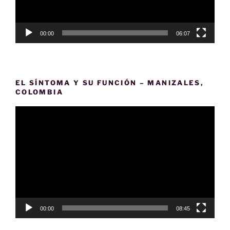
00:00
06:07
EL SÍNTOMA Y SU FUNCIÓN – MANIZALES,
COLOMBIA
Reproductor
de
vídeo
00:00
08:45