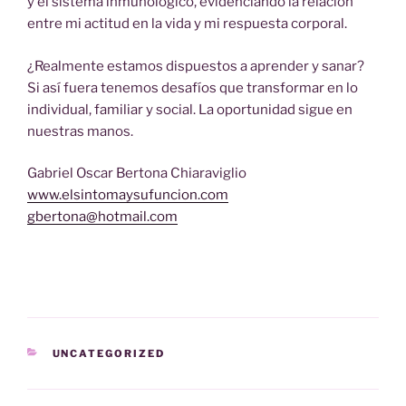
y el sistema inmunológico, evidenciando la relación
entre mi actitud en la vida y mi respuesta corporal.
¿Realmente estamos dispuestos a aprender y sanar?
Si así fuera tenemos desafíos que transformar en lo
individual, familiar y social. La oportunidad sigue en
nuestras manos.
Gabriel Oscar Bertona Chiaraviglio
www.elsintomaysufuncion.com
gbertona@hotmail.com
CATEGORÍAS
UNCATEGORIZED