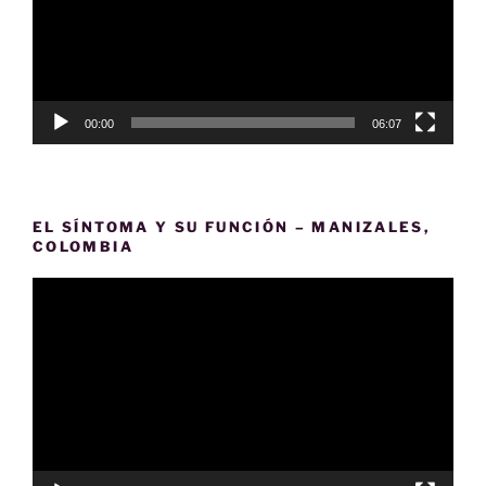
00:00
06:07
EL SÍNTOMA Y SU FUNCIÓN – MANIZALES,
COLOMBIA
Reproductor
de
vídeo