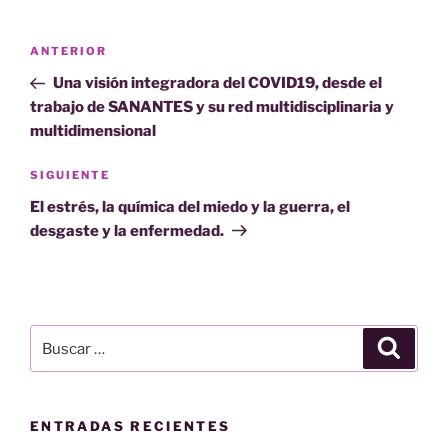
Navegación
Entrada
ANTERIOR
de
anterior:
Una visión integradora del COVID19, desde el
entradas
trabajo de SANANTES y su red multidisciplinaria y
multidimensional
Siguiente
SIGUIENTE
entrada
El estrés, la química del miedo y la guerra, el
desgaste y la enfermedad.
Buscar
Buscar
por:
ENTRADAS RECIENTES