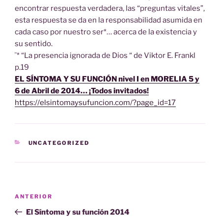
encontrar respuesta verdadera, las “preguntas vitales”,
esta respuesta se da en la responsabilidad asumida en
cada caso por nuestro ser*… acerca de la existencia y
su sentido.
¨* “La presencia ignorada de Dios “ de Viktor E. Frankl
p.19
EL SÍNTOMA Y SU FUNCIÓN nivel I en MORELIA 5 y
6 de Abril de 2014… ¡Todos invitados!
https://elsintomaysufuncion.com/?page_id=17
CATEGORÍAS
UNCATEGORIZED
Navegación
Entrada
ANTERIOR
de
anterior:
El Síntoma y su función 2014
entradas