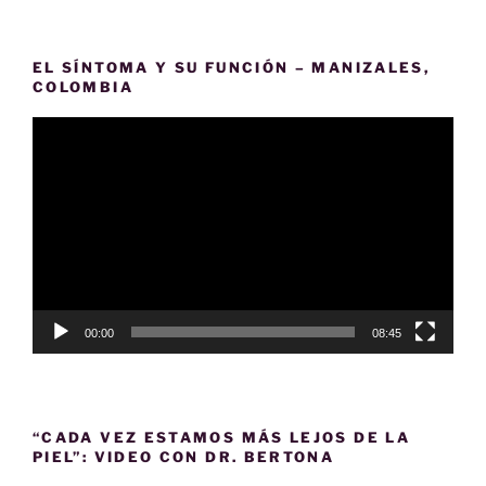
EL SÍNTOMA Y SU FUNCIÓN – MANIZALES,
COLOMBIA
Reproductor
de
vídeo
00:00
08:45
“CADA VEZ ESTAMOS MÁS LEJOS DE LA
PIEL”: VIDEO CON DR. BERTONA